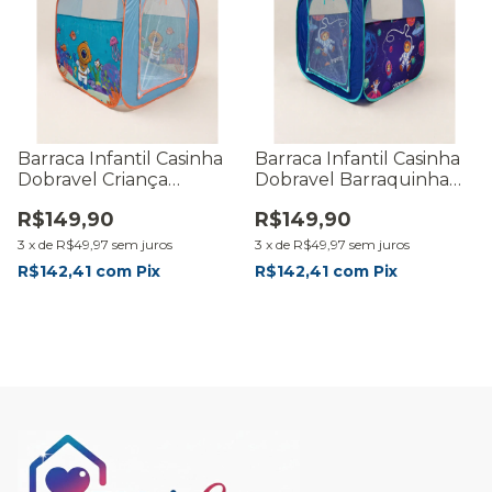
Barraca Infantil Casinha
Barraca Infantil Casinha
Dobravel Criança
Dobravel Barraquinha
Cabana Iglu
Criança Cabana
R$149,90
R$149,90
Barraquinha
3
x
de
R$49,97
sem juros
3
x
de
R$49,97
sem juros
R$142,41
com
Pix
R$142,41
com
Pix