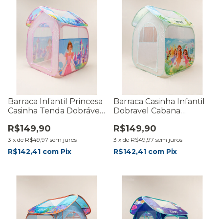
Barraca Infantil Princesa
Barraca Casinha Infantil
Casinha Tenda Dobrável
Dobravel Cabana
Cabana Portátil
Barraquinha de Criança
R$149,90
R$149,90
Barraquinha Grande
Iglu Bebe
3
x
de
R$49,97
sem juros
3
x
de
R$49,97
sem juros
R$142,41
com
Pix
R$142,41
com
Pix